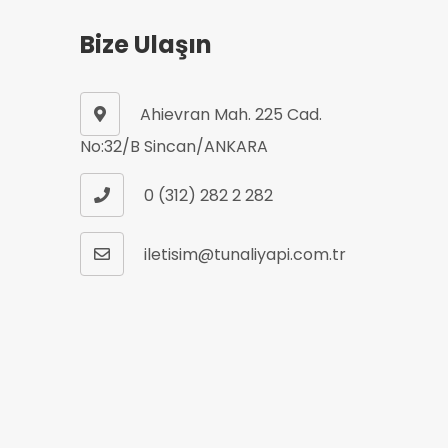
Bize Ulaşın
Ahievran Mah. 225 Cad.
No:32/B Sincan/ANKARA
0 (312) 282 2 282
iletisim@tunaliyapi.com.tr