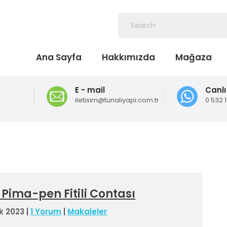
Ana Sayfa
Hakkımızda
Mağaza
E - mail
Canlı
iletisim@tunaliyapi.com.tr
0 532 
 Pima-pen Fitili Contası
ık 2023
|
1 Yorum
|
Makaleler