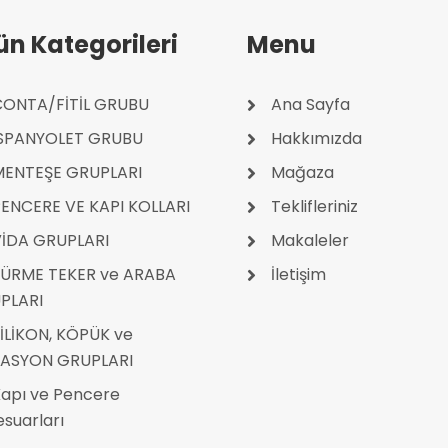
ün Kategorileri
Menu
ONTA/FİTİL GRUBU
Ana Sayfa
İSPANYOLET GRUBU
Hakkımızda
MENTEŞE GRUPLARI
Mağaza
ENCERE VE KAPI KOLLARI
Teklifleriniz
İDA GRUPLARI
Makaleler
ÜRME TEKER ve ARABA
İletişim
PLARI
İLİKON, KÖPÜK ve
LASYON GRUPLARI
apı ve Pencere
suarları