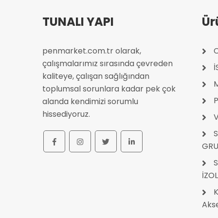
TUNALI YAPI
Ür
penmarket.com.tr olarak,
C
çalışmalarımız sırasında çevreden
kaliteye, çalışan sağlığından
toplumsal sorunlara kadar pek çok
P
alanda kendimizi sorumlu
hissediyoruz.
V
S
GRU
S
İZO
K
Akse