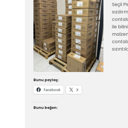
Seçil P
sızdırm
contala
ile bili
malzem
contal
sızıntı
Bunu paylaş:
Facebook
X
Bunu beğen: