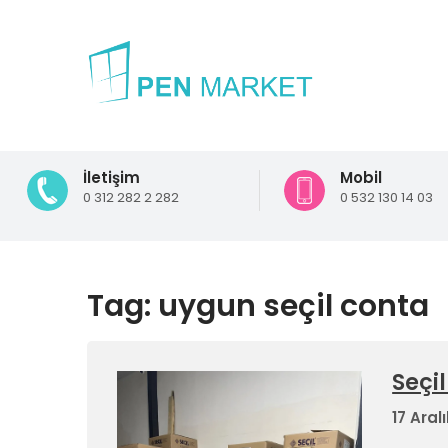
İletişim
Mobil
0 312 282 2 282
0 532 130 14 03
Tag: uygun seçil conta
Seçil
17 Aral