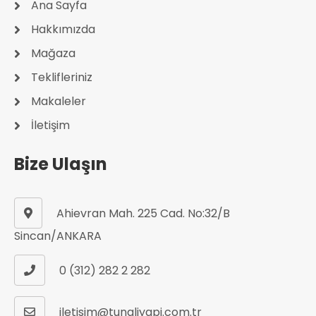
Ana Sayfa
Hakkımızda
Mağaza
Teklifleriniz
Makaleler
İletişim
Bize Ulaşın
Ahievran Mah. 225 Cad. No:32/B
Sincan/ANKARA
0 (312) 282 2 282
iletisim@tunaliyapi.com.tr