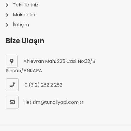
Teklifleriniz
Makaleler
İletişim
Bize Ulaşın
Ahievran Mah. 225 Cad. No:32/B
Sincan/ANKARA
0 (312) 282 2 282
iletisim@tunaliyapi.com.tr