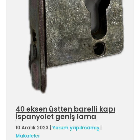
40 eksen üstten barelli kapı
ispanyolet geniş lama
10 Aralık 2023
|
Yorum yapılmamış
|
Makaleler