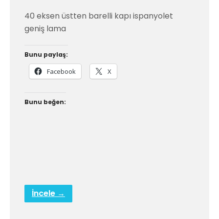
40 eksen üstten barelli kapı ispanyolet
geniş lama
Bunu paylaş:
Facebook
X
Bunu beğen:
İncele →