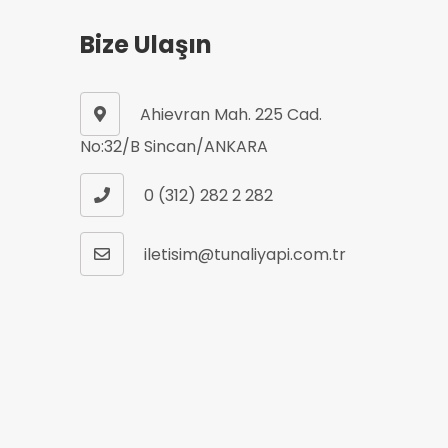
Bize Ulaşın
Ahievran Mah. 225 Cad.
No:32/B Sincan/ANKARA
0 (312) 282 2 282
iletisim@tunaliyapi.com.tr