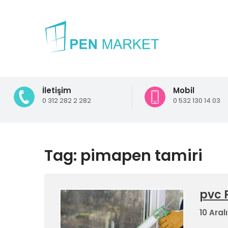
İletişim
Mobil
0 312 282 2 282
0 532 130 14 03
Tag: pimapen tamiri
pvc 
10 Aral