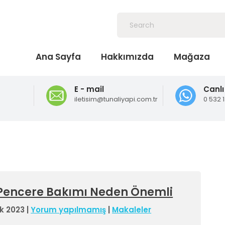
Ana Sayfa
Hakkımızda
Mağaza
E - mail
Canlı
iletisim@tunaliyapi.com.tr
0 532 
Pencere Bakımı Neden Önemli
ık 2023
|
Yorum yapılmamış
|
Makaleler