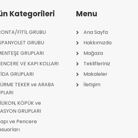
ün Kategorileri
Menu
ONTA/FİTİL GRUBU
Ana Sayfa
İSPANYOLET GRUBU
Hakkımızda
MENTEŞE GRUPLARI
Mağaza
ENCERE VE KAPI KOLLARI
Teklifleriniz
İDA GRUPLARI
Makaleler
ÜRME TEKER ve ARABA
İletişim
PLARI
İLİKON, KÖPÜK ve
LASYON GRUPLARI
apı ve Pencere
suarları