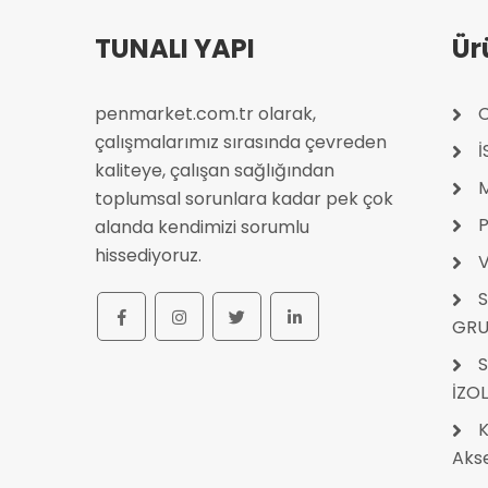
TUNALI YAPI
Ür
penmarket.com.tr olarak,
C
çalışmalarımız sırasında çevreden
kaliteye, çalışan sağlığından
toplumsal sorunlara kadar pek çok
P
alanda kendimizi sorumlu
hissediyoruz.
V
S
GRU
S
İZO
K
Akse