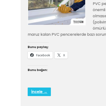
PVC pen
önemli
olması
(polivi
ömürlü 
maruz kalan PVC pencerelerde bazı sorunl
Bunu paylaş:
Facebook
X
Bunu beğen:
İncele →