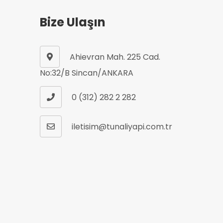
Bize Ulaşın
Ahievran Mah. 225 Cad.
No:32/B Sincan/ANKARA
0 (312) 282 2 282
iletisim@tunaliyapi.com.tr