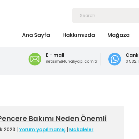
Ana Sayfa
Hakkımızda
Mağaza
E - mail
Canlı
iletisim@tunaliyapi.com.tr
0 532 
Pencere Bakımı Neden Önemli
ık 2023
|
Yorum yapılmamış
|
Makaleler