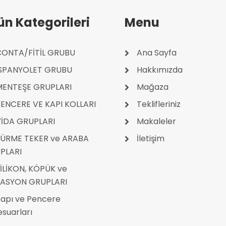
ün Kategorileri
Menu
ONTA/FİTİL GRUBU
Ana Sayfa
İSPANYOLET GRUBU
Hakkımızda
MENTEŞE GRUPLARI
Mağaza
ENCERE VE KAPI KOLLARI
Teklifleriniz
İDA GRUPLARI
Makaleler
ÜRME TEKER ve ARABA
İletişim
PLARI
İLİKON, KÖPÜK ve
LASYON GRUPLARI
apı ve Pencere
suarları