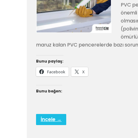
PVC pen
önemli
olması
(polivi
ömürlü 
maruz kalan PVC pencerelerde bazı sorunl
Bunu paylaş:
Facebook
X
Bunu beğen:
İncele →