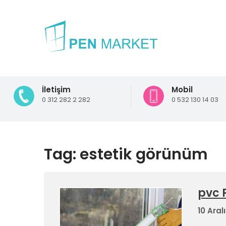
İletişim
Mobil
0 312 282 2 282
0 532 130 14 03
Tag: estetik görünüm
pvc 
10 Aral