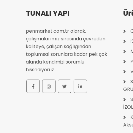
TUNALI YAPI
Ür
penmarket.com.tr olarak,
C
çalışmalarımız sırasında çevreden
kaliteye, çalışan sağlığından
toplumsal sorunlara kadar pek çok
P
alanda kendimizi sorumlu
hissediyoruz.
V
S
GRU
S
İZO
K
Akse