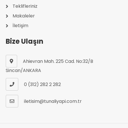
Teklifleriniz
Makaleler
İletişim
Bize Ulaşın
Ahievran Mah. 225 Cad. No:32/B
Sincan/ANKARA
0 (312) 282 2 282
iletisim@tunaliyapi.com.tr