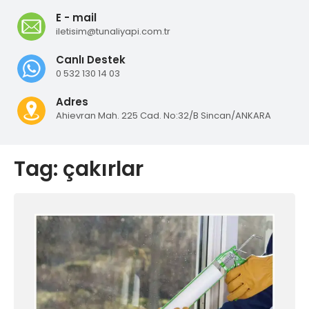
E - mail
iletisim@tunaliyapi.com.tr
Canlı Destek
0 532 130 14 03
Adres
Ahievran Mah. 225 Cad. No:32/B Sincan/ANKARA
Tag: çakırlar