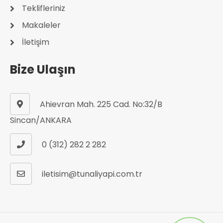
Teklifleriniz
Makaleler
İletişim
Bize Ulaşın
Ahievran Mah. 225 Cad. No:32/B
Sincan/ANKARA
0 (312) 282 2 282
iletisim@tunaliyapi.com.tr