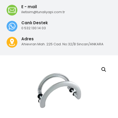
E - mail
iletisim@tunaliyapi.com.tr
Canlı Destek
0 532 130 14 03
Adres
Ahievran Mah. 225 Cad. No:32/B Sincan/ANKARA