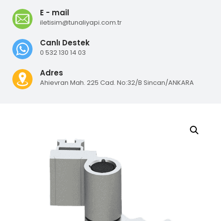
E - mail
iletisim@tunaliyapi.com.tr
Canlı Destek
0 532 130 14 03
Adres
Ahievran Mah. 225 Cad. No:32/B Sincan/ANKARA