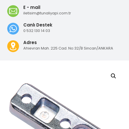
E - mail
iletisim@tunaliyapi.com.tr
Canlı Destek
0 532 130 14 03
Adres
Ahievran Mah. 225 Cad. No:32/B Sincan/ANKARA