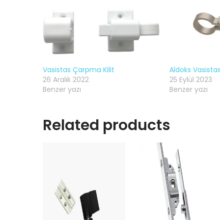
Vasistas Çarpma Kilit
Aldoks Vasist
26 Aralık 2022
25 Eylül 2023
Benzer yazı
Benzer yazı
Related products