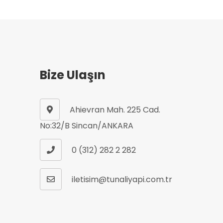
Bize Ulaşın
Ahievran Mah. 225 Cad.
No:32/B Sincan/ANKARA
0 (312) 282 2 282
iletisim@tunaliyapi.com.tr