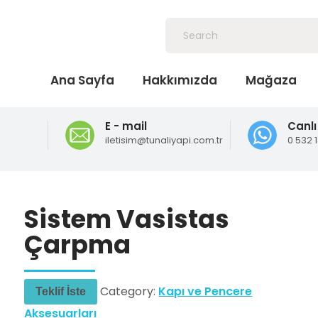
Ana Sayfa
Hakkımızda
Mağaza
E - mail
Canlı
iletisim@tunaliyapi.com.tr
0 532 
Sistem Vasistas
Çarpma
Category:
Kapı ve Pencere
Teklif İste
Aksesuarları