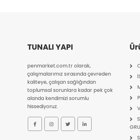
TUNALI YAPI
Ür
penmarket.com.tr olarak,
C
çalışmalarımız sırasında çevreden
kaliteye, çalışan sağlığından
toplumsal sorunlara kadar pek çok
P
alanda kendimizi sorumlu
hissediyoruz.
V
S
GRU
S