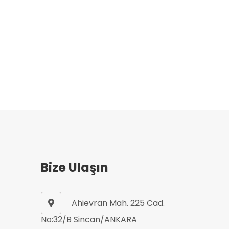
Bize Ulaşın
Ahievran Mah. 225 Cad.
No:32/B Sincan/ANKARA