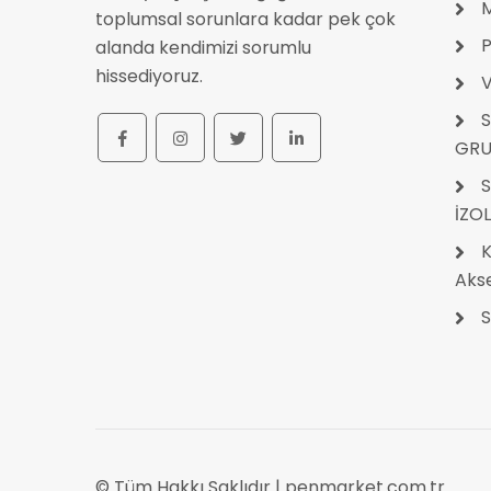
toplumsal sorunlara kadar pek çok
P
alanda kendimizi sorumlu
hissediyoruz.
V
S
GRU
S
İZO
K
Akse
S
© Tüm Hakkı Saklıdır |
penmarket.com.tr