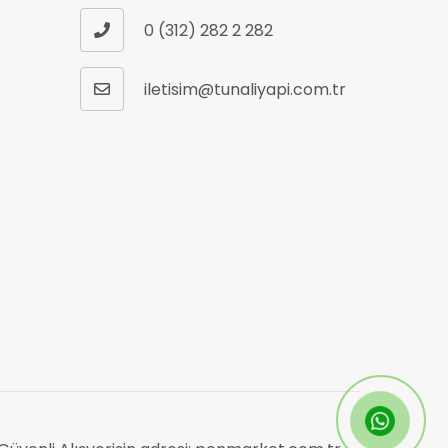
0 (312) 282 2 282
iletisim@tunaliyapi.com.tr