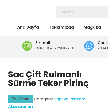
Ana Sayfa
Hakkımızda
Mağaza
E - mail
Canlı
iletisim@tunaliyapi.com.tr
0 532 
Sac Çift Rulmanlı
Sürme Teker Pirinç
Category:
Kapı ve Pencere
Teklif İste
Aksesuarları