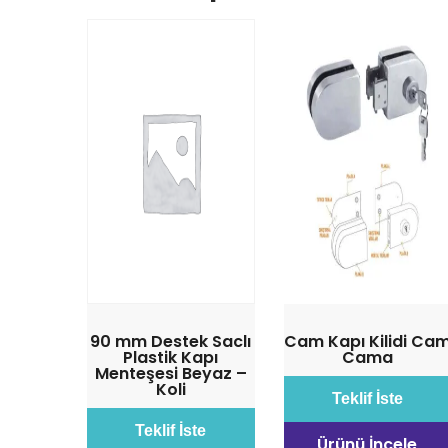
90 mm Destek Saclı
Cam Kapı Kilidi Ca
Plastik Kapı
Cama
Menteşesi Beyaz –
Koli
Teklif İste
Teklif İste
Ürünü İncele