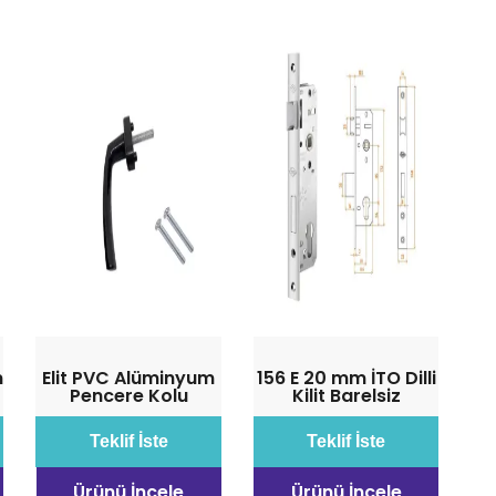
m
Elit PVC Alüminyum
156 E 20 mm İTO Dilli
Pencere Kolu
Kilit Barelsiz
Teklif İste
Teklif İste
Ürünü İncele
Ürünü İncele