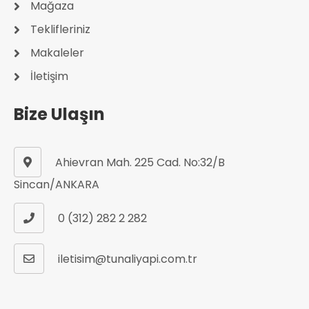
Mağaza
Teklifleriniz
Makaleler
İletişim
Bize Ulaşın
Ahievran Mah. 225 Cad. No:32/B
Sincan/ANKARA
0 (312) 282 2 282
iletisim@tunaliyapi.com.tr