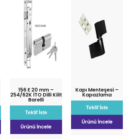
156 E 20 mm –
Kapı Menteşesi –
0
254/62K İTO Dilli Kilit
Kapazlama
Barelli
Teklif İste
Teklif İste
Ürünü İncele
Ürünü İncele