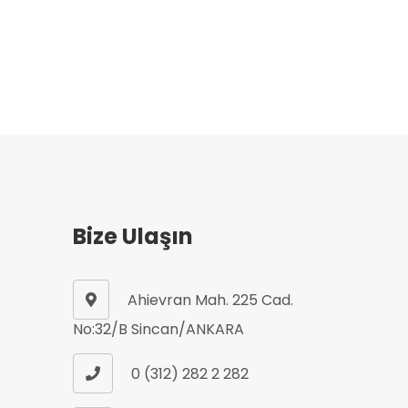
Bize Ulaşın
Ahievran Mah. 225 Cad.
No:32/B Sincan/ANKARA
0 (312) 282 2 282