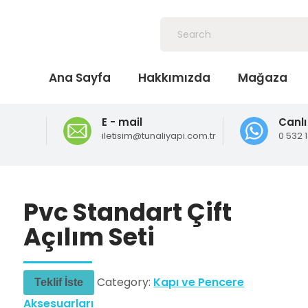
Ana Sayfa
Hakkımızda
Mağaza
E - mail
Canlı
iletisim@tunaliyapi.com.tr
0 532 
Pvc Standart Çift
Açılım Seti
Category:
Kapı ve Pencere
Teklif İste
Aksesuarları