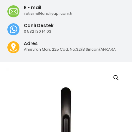
E - mail
iletisim@tunaliyapi.com.tr
Canlı Destek
0 532 130 14 03
Adres
Ahievran Mah. 225 Cad. No:32/B Sincan/ANKARA