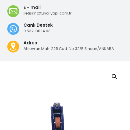
E - mail
iletisim@tunaliyapi.com.tr
Canlı Destek
0 532 130 14 03
Adres
Ahievran Mah. 225 Cad. No:32/B Sincan/ANKARA