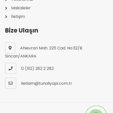
Makaleler
İletişim
Bize Ulaşın
Ahievran Mah. 225 Cad. No:32/B
Sincan/ANKARA
0 (312) 282 2 282
iletisim@tunaliyapi.com.tr