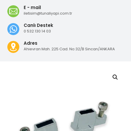
E - mail
iletisim@tunaliyapi.com.tr
Canlı Destek
0 532 130 14 03
Adres
Ahievran Mah. 225 Cad. No:32/B Sincan/ANKARA