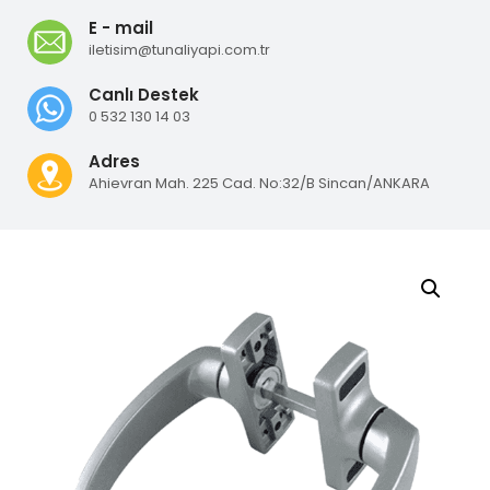
E - mail
iletisim@tunaliyapi.com.tr
Canlı Destek
0 532 130 14 03
Adres
Ahievran Mah. 225 Cad. No:32/B Sincan/ANKARA