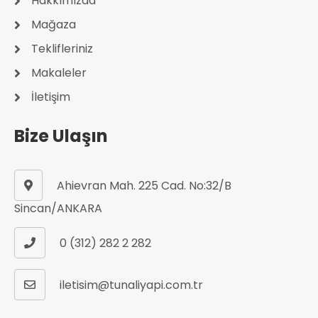
Hakkımızda
Mağaza
Teklifleriniz
Makaleler
İletişim
Bize Ulaşın
Ahievran Mah. 225 Cad. No:32/B
Sincan/ANKARA
0 (312) 282 2 282
iletisim@tunaliyapi.com.tr