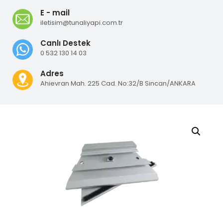
E - mail
iletisim@tunaliyapi.com.tr
Canlı Destek
0 532 130 14 03
Adres
Ahievran Mah. 225 Cad. No:32/B Sincan/ANKARA