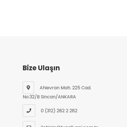
Bize Ulaşın
Ahievran Mah. 225 Cad.
No:32/B Sincan/ANKARA
0 (312) 282 2 282