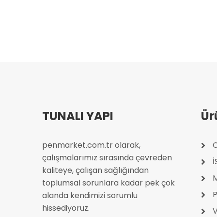
TUNALI YAPI
Ür
penmarket.com.tr olarak,
C
çalışmalarımız sırasında çevreden
kaliteye, çalışan sağlığından
toplumsal sorunlara kadar pek çok
P
alanda kendimizi sorumlu
hissediyoruz.
V