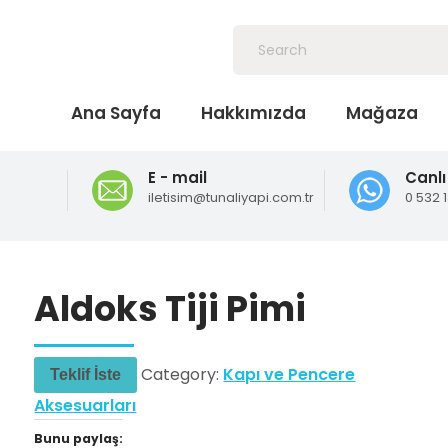
Ana Sayfa
Hakkımızda
Mağaza
E - mail
Canlı
iletisim@tunaliyapi.com.tr
0 532 
Aldoks Tiji Pimi
Category:
Kapı ve Pencere
Teklif İste
Aksesuarları
Bunu paylaş: