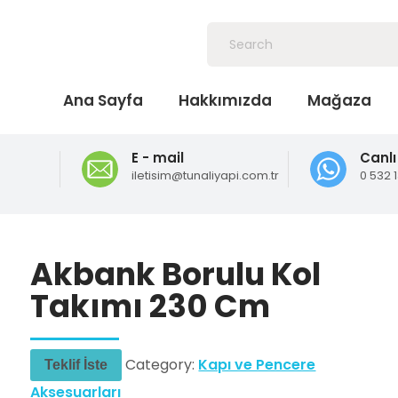
Ana Sayfa
Hakkımızda
Mağaza
E - mail
Canlı
iletisim@tunaliyapi.com.tr
0 532 
Akbank Borulu Kol
Takımı 230 Cm
Category:
Kapı ve Pencere
Teklif İste
Aksesuarları