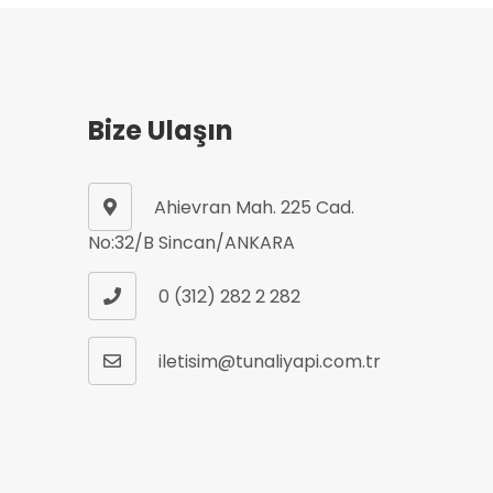
Bize Ulaşın
Ahievran Mah. 225 Cad.
No:32/B Sincan/ANKARA
0 (312) 282 2 282
iletisim@tunaliyapi.com.tr