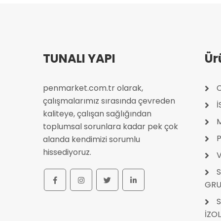
TUNALI YAPI
Ür
penmarket.com.tr olarak,
C
çalışmalarımız sırasında çevreden
kaliteye, çalışan sağlığından
toplumsal sorunlara kadar pek çok
P
alanda kendimizi sorumlu
hissediyoruz.
V
S
GRU
S
İZO