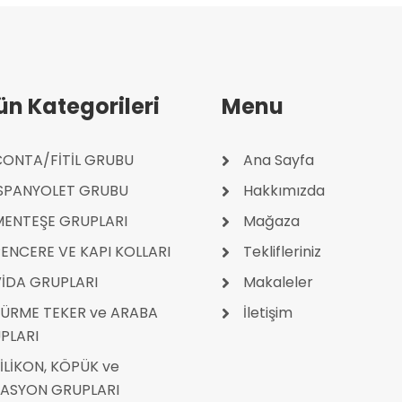
ün Kategorileri
Menu
ONTA/FİTİL GRUBU
Ana Sayfa
İSPANYOLET GRUBU
Hakkımızda
MENTEŞE GRUPLARI
Mağaza
ENCERE VE KAPI KOLLARI
Teklifleriniz
İDA GRUPLARI
Makaleler
ÜRME TEKER ve ARABA
İletişim
PLARI
İLİKON, KÖPÜK ve
LASYON GRUPLARI