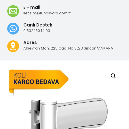
E - mail
iletisim@tunaliyapi.com.tr
Canlı Destek
0 532 130 14 03
Adres
Ahievran Mah. 225 Cad. No:32/B Sincan/ANKARA