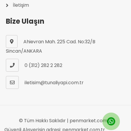
İletişim
Bize Ulaşın
Ahievran Mah. 225 Cad. No:32/B
Sincan/ANKARA
0 (312) 282 2 282
iletisim@tunaliyapi.com.tr
© Tüm Hakkı Saklıdır |
penmarket.com.tr
Güvenli Alışverişin adresi: penmarket.com.tr